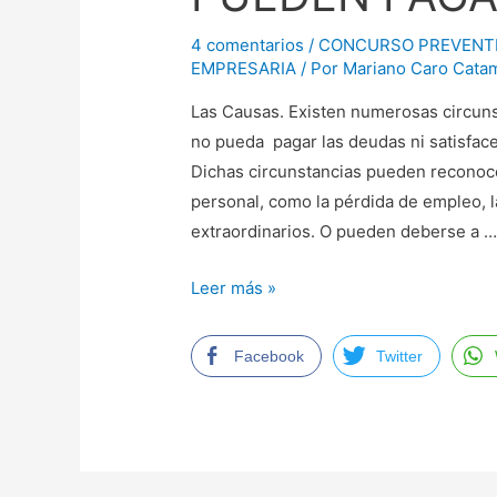
4 comentarios
/
CONCURSO PREVENT
EMPRESARIA
/ Por
Mariano Caro Catam
Las Causas. Existen numerosas circun
no pueda pagar las deudas ni satisfac
Dichas circunstancias pueden reconoce
personal, como la pérdida de empleo, l
extraordinarios. O pueden deberse a 
QUE
Leer más »
HACER
CUANDO
Facebook
Twitter
YA
NO
SE
PUEDEN
PAGAR