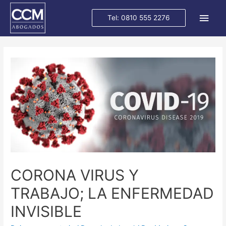
Men
Tel: 0810 555 2276
princ
CORONA VIRUS Y
TRABAJO; LA ENFERMEDAD
INVISIBLE