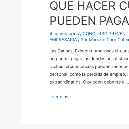
QUE HACER C
PUEDEN PAGA
4 comentarios
/
CONCURSO PREVENT
EMPRESARIA
/ Por
Mariano Caro Catam
Las Causas. Existen numerosas circun
no pueda pagar las deudas ni satisfac
Dichas circunstancias pueden reconoce
personal, como la pérdida de empleo, l
extraordinarios. O pueden deberse a 
QUE
Leer más »
HACER
CUANDO
YA
NO